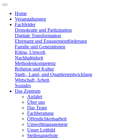
Home
Veranstaltungen
Fachfelder
Demokratie und Partizipation
Digitale Transformation
Ehrenamt und Engagementförderung
Familie und Generationen
Klima, Umwelt,
Nachhaltigkeit
Methodenkompetenz
Religion und Kultur
Stadt-, Land- und Quartiersentwicklung
Wirtschaft, Arbeit,
Soziales
Das Zentrum
Anfahrt
Über uns
Das Team
Fachberatung
Öffentlichkeitsarbeit
Umweltmanagement
Unser Leitbild
Stellenangebote