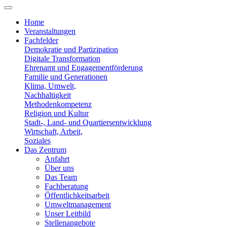
Home
Veranstaltungen
Fachfelder
Demokratie und Partizipation
Digitale Transformation
Ehrenamt und Engagementförderung
Familie und Generationen
Klima, Umwelt,
Nachhaltigkeit
Methodenkompetenz
Religion und Kultur
Stadt-, Land- und Quartiersentwicklung
Wirtschaft, Arbeit,
Soziales
Das Zentrum
Anfahrt
Über uns
Das Team
Fachberatung
Öffentlichkeitsarbeit
Umweltmanagement
Unser Leitbild
Stellenangebote