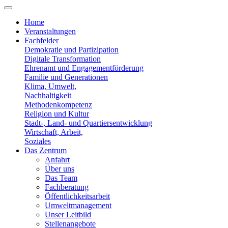
Home
Veranstaltungen
Fachfelder
Demokratie und Partizipation
Digitale Transformation
Ehrenamt und Engagementförderung
Familie und Generationen
Klima, Umwelt,
Nachhaltigkeit
Methodenkompetenz
Religion und Kultur
Stadt-, Land- und Quartiersentwicklung
Wirtschaft, Arbeit,
Soziales
Das Zentrum
Anfahrt
Über uns
Das Team
Fachberatung
Öffentlichkeitsarbeit
Umweltmanagement
Unser Leitbild
Stellenangebote