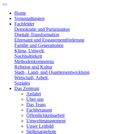
Home
Veranstaltungen
Fachfelder
Demokratie und Partizipation
Digitale Transformation
Ehrenamt und Engagementförderung
Familie und Generationen
Klima, Umwelt,
Nachhaltigkeit
Methodenkompetenz
Religion und Kultur
Stadt-, Land- und Quartiersentwicklung
Wirtschaft, Arbeit,
Soziales
Das Zentrum
Anfahrt
Über uns
Das Team
Fachberatung
Öffentlichkeitsarbeit
Umweltmanagement
Unser Leitbild
Stellenangebote