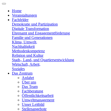
Home
Veranstaltungen
Fachfelder
Demokratie und Partizipation
Digitale Transformation
Ehrenamt und Engagementförderung
Familie und Generationen
Klima, Umwelt,
Nachhaltigkeit
Methodenkompetenz
Religion und Kultur
Stadt-, Land- und Quartiersentwicklung
Wirtschaft, Arbeit,
Soziales
Das Zentrum
Anfahrt
Über uns
Das Team
Fachberatung
Öffentlichkeitsarbeit
Umweltmanagement
Unser Leitbild
Stellenangebote