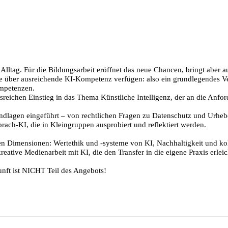
Alltag. Für die Bildungsarbeit eröffnet das neue Chancen, bringt aber 
e über ausreichende KI-Kompetenz verfügen: also ein grundlegendes Vers
mpetenzen.
reichen Einstieg in das Thema Künstliche Intelligenz, der an die Anfor
dlagen eingeführt – von rechtlichen Fragen zu Datenschutz und Urheber
rach-KI, die in Kleingruppen ausprobiert und reflektiert werden.
hen Dimensionen: Wertethik und -systeme von KI, Nachhaltigkeit und ko
ative Medienarbeit mit KI, die den Transfer in die eigene Praxis erleich
unft ist NICHT Teil des Angebots!