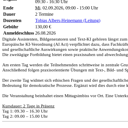
09:30 - 16:30 Uhr
Ende
Mi.
02.09.2026, 09:00 - 15:00 Uhr
Dauer
2 Termine
Dozenten
Tobias Albers-Heinemann (Leitung)
Gebühr
130,00 €
Anmeldeschluss
26.08.2026
Digitale Assistenten, Bildgeneratoren und Text-KI gehören längst zum 
Europäische KI-Verordnung (AI Act) verpflichtet dazu, dass Fachkräft
und gesellschaftliche Auswirkungen sowie praktische Anwendungsko
Die zweitägige Fortbildung bietet einen praxisnahen und abwechslungs
Am ersten Tag werden die Teilnehmenden schrittweise in zentrale Grun
Anschließend folgen praxisorientierte Übungen mit Text-, Bild- und Sp
Der zweite Tag widmet sich ethischen Fragen und der gesellschaftlic
Bedeutung für demokratische Prozesse. Ergänzt wird dies durch eine kre
Die Veranstaltung beinhaltet einen Mittagsimbiss vor Ort. Eine Unterk
Kursdauer: 2 Tage in Präsenz
Tag 1: 09.30 – 16.30 Uhr
Tag 2: 09.00 – 15.00 Uhr