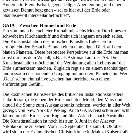
Anderen in Freundschaft, gegenseitiger Anerkennung und einer
gewissen Demut begegnen – sei es hier auf der Erde oder
phantasievoll interstellar betrachtet“.
GAIA – Zwischen Himmel und Erde
Ein von innen beleuchteter Erdball mit sechs Metern Durchmesser
schwebt im Kirchenschiff und dreht sich langsam um sich selbst.
Die Kunstinstallation des britischen Künstlers Luke Jerram
ermöglicht den Besucher*innen einen einmaligen Blick auf den
blauen Planeten. Diese besondere Perspektive auf die Erde hat man
sonst nur aus dem Weltall, z.B. als Astronaut auf der ISS. Die
Kunstinstallation möchte auf die Verbindung allen Lebens auf der
Erde aufmerksam machen. Zugleich regt sie zu einem nachhaltigen
und ressourcenschonenden Umgang mit unserem Planeten an: Wer
‚Gaia‘ schon einmal live gesehen hat, berichtet von einem
ehrfürchtigen Gefühl.
Die kosmischen Kunstwerke des britischen Installationskünstlers
Luke Jerram, die neben der Erde auch den Mond, den Mars und
aktuell die Sonne zum Ausgangspunkt nehmen, werden in aller Welt
gezeigt, von New York bis Peking. Auch GAIA reist schon seit acht
Jahren um die Erde – von England über Asien bis nach Australien.
Die Kunstinstallation ist noch bis zum 3. Juni in der Alzeyer
Nikolaikirche zu sehen. Vom 13. September bis zum 4. Oktober
wird sie in der Evangelischen Christuskirche in Mainz (Kaiserstraße