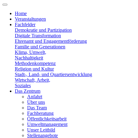
Home
Veranstaltungen
Fachfelder
Demokratie und Partizipation
Digitale Transformation
Ehrenamt und Engagementförderung
Familie und Generationen
Klima, Umwelt,
Nachhaltigkeit
Methodenkompetenz
Religion und Kultur
Stadt-, Land- und Quartiersentwicklung
Wirtschaft, Arbeit,
Soziales
Das Zentrum
Anfahrt
Über uns
Das Team
Fachberatung
Öffentlichkeitsarbeit
Umweltmanagement
Unser Leitbild
Stellenangebote