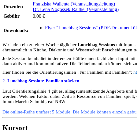
Franziska Wallenta (Veranstaltungsleitung)
Dozenten
Dr. Lena Nogossek-Raithel (Veranst.leitung)
Gebühr
0,00 €
Flyer "Lunchbag Sessions" (PDF-Dokument öf
Downloads:
Wir laden ein zu einer Woche täglicher
Lunchbag Sessions
mit Inputs
ehrenamtlich in Kirche, Diakonie und Wissenschaft Entscheidungen tre
Jede Session beinhaltet in der ersten Hälfte einen fachlichen Input m
dann aktiver und kommunikativer. Die Teilnehmenden können sich zu 
Hier finden Sie die Orientierungslinien „Für Familien mit Familien“:
h
2. Lunchbag Session: Familien stärken
Laut Orientierungslinie 4 gilt es, alltagsunterstützende Angebote und
werden. Welchen Faktor dabei Zeit als Ressource von Familien spielt,
Input: Marvin Schmidt, eaf NRW
Die online-Reihe umfasst 5 Module. Die Module können einzeln gebuch
Kursort