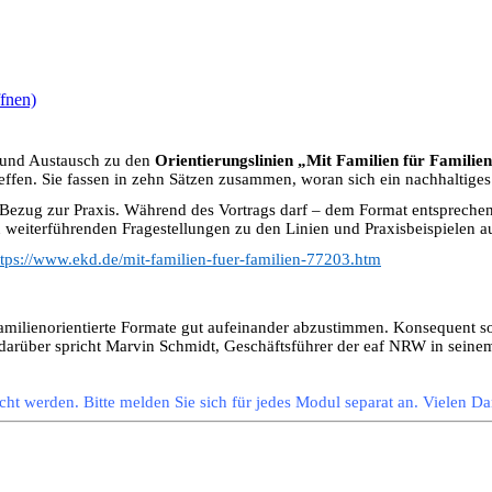
fnen)
 und Austausch zu den
Orientierungslinien „Mit Familien für Familie
ffen. Sie fassen in zehn Sätzen zusammen, woran sich ein nachhaltiges
it Bezug zur Praxis. Während des Vortrags darf – dem Format entspreche
weiterführenden Fragestellungen zu den Linien und Praxisbeispielen a
ttps://www.ekd.de/mit-familien-fuer-familien-77203.htm
 familienorientierte Formate gut aufeinander abzustimmen. Konsequent s
 darüber spricht Marvin Schmidt, Geschäftsführer der eaf NRW in seine
t werden. Bitte melden Sie sich für jedes Modul separat an. Vielen D