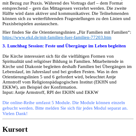
mit Bezug zur Praxis. Während des Vortrags darf – dem Format
entsprechend – gern das Mittagessen verzehrt werden. Die zweite
Hälfte wird dann aktiver und kommunikativer. Die Teilnehmenden
können sich zu weiterführenden Fragestellungen zu den Linien und
Praxisbeispielen austauschen.
Hier finden Sie die Orientierungslinien „Für Familien mit Familien“:
https://www.ekd.de/mit-familien-fuer-familien-77203.htm
3. Lunchbag Session: Feste und Übergänge im Leben begleiten
Die Kirche interessiert sich für die vielfältigen Formen von
Spiritualität und religiöser Bildung in Familien. Mitarbeitende in
Kirche und Diakonie begleiten deshalb Familien bei Übergängen im
Lebenslauf, im Jahreslauf und bei großen Festen. Was in den
Orientierungslinien 5 und 6 gefordert wird, beleuchtet Antje
Armstroff vom Religionspädagogischen Institut (EKHN und
EKKW), am Beispiel der Konfirmation.
Input: Antje Armstroff, RPI der EKHN und EKKW
Die online-Reihe umfasst 5 Module. Die Module können einzeln
gebucht werden. Bitte melden Sie sich für jedes Modul separat an.
Vielen Dank!
Kursort