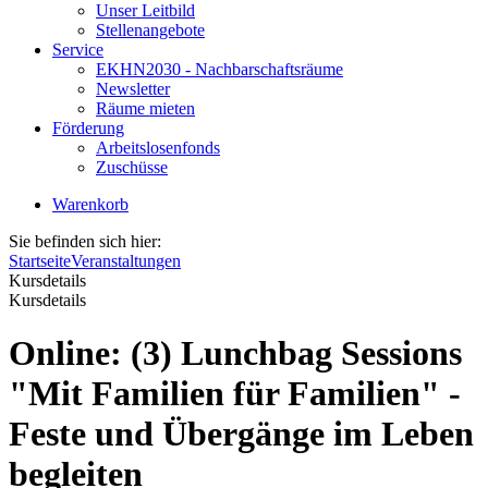
Unser Leitbild
Stellenangebote
Service
EKHN2030 - Nachbarschaftsräume
Newsletter
Räume mieten
Förderung
Arbeitslosenfonds
Zuschüsse
Warenkorb
Sie befinden sich hier:
Startseite
Veranstaltungen
Kursdetails
Kursdetails
Online: (3) Lunchbag Sessions
"Mit Familien für Familien" -
Feste und Übergänge im Leben
begleiten