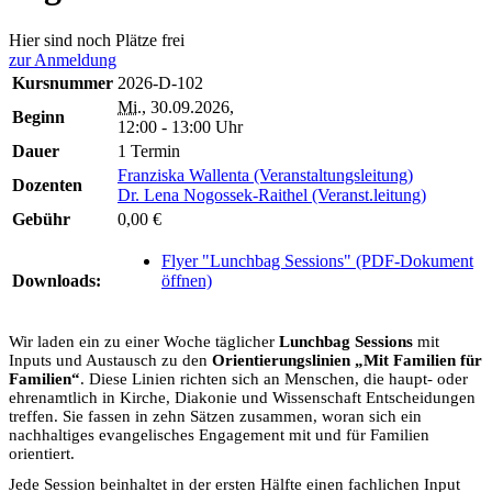
Hier sind noch Plätze frei
zur Anmeldung
Kursnummer
2026-D-102
Mi.
, 30.09.2026,
Beginn
12:00 - 13:00 Uhr
Dauer
1 Termin
Franziska Wallenta (Veranstaltungsleitung)
Dozenten
Dr. Lena Nogossek-Raithel (Veranst.leitung)
Gebühr
0,00 €
Flyer "Lunchbag Sessions" (PDF-Dokument
Downloads:
öffnen)
Wir laden ein zu einer Woche täglicher
Lunchbag Sessions
mit
Inputs und Austausch zu den
Orientierungslinien „Mit Familien für
Familien“
. Diese Linien richten sich an Menschen, die haupt- oder
ehrenamtlich in Kirche, Diakonie und Wissenschaft Entscheidungen
treffen. Sie fassen in zehn Sätzen zusammen, woran sich ein
nachhaltiges evangelisches Engagement mit und für Familien
orientiert.
Jede Session beinhaltet in der ersten Hälfte einen fachlichen Input