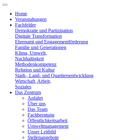
Home
Veranstaltungen
Fachfelder
Demokratie und Partizipation
Digitale Transformation
Ehrenamt und Engagementförderung
Familie und Generationen
Klima, Umwelt,
Nachhaltigkeit
Methodenkompetenz
Religion und Kultur
Stadt-, Land- und Quartiersentwicklung
Wirtschaft, Arbeit,
Soziales
Das Zentrum
Anfahrt
Über uns
Das Team
Fachberatung
Öffentlichkeitsarbeit
Umweltmanagement
Unser Leitbild
Stellenangebote