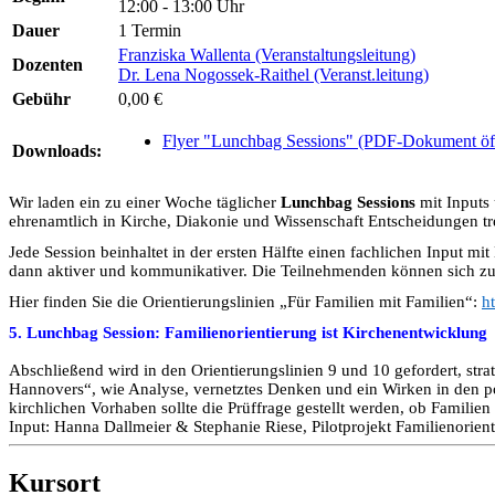
12:00 - 13:00 Uhr
Dauer
1 Termin
Franziska Wallenta (Veranstaltungsleitung)
Dozenten
Dr. Lena Nogossek-Raithel (Veranst.leitung)
Gebühr
0,00 €
Flyer "Lunchbag Sessions" (PDF-Dokument öf
Downloads:
Wir laden ein zu einer Woche täglicher
Lunchbag Sessions
mit Inputs
ehrenamtlich in Kirche, Diakonie und Wissenschaft Entscheidungen tre
Jede Session beinhaltet in der ersten Hälfte einen fachlichen Input m
dann aktiver und kommunikativer. Die Teilnehmenden können sich zu 
Hier finden Sie die Orientierungslinien „Für Familien mit Familien“:
h
5. Lunchbag Session: Familienorientierung ist Kirchenentwicklung
Abschließend wird in den Orientierungslinien 9 und 10 gefordert, stra
Hannovers“, wie Analyse, vernetztes Denken und ein Wirken in den 
kirchlichen Vorhaben sollte die Prüffrage gestellt werden, ob Familie
Input: Hanna Dallmeier & Stephanie Riese, Pilotprojekt Familienorie
Kursort