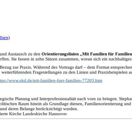
fnen)
 und Austausch zu den
Orientierungslinien „Mit Familien für Familie
ffen. Sie fassen in zehn Sätzen zusammen, woran sich ein nachhaltiges
it Bezug zur Praxis. Während des Vortrags darf – dem Format entspreche
weiterführenden Fragestellungen zu den Linien und Praxisbeispielen a
ttps://www.ekd.de/mit-familien-fuer-familien-77203.htm
tegische Planung und Interprofessionalität nach vorn zu bringen. Steph
politischen Raum hinein als Grundlage dienen, Familienorientierung 
n und deren Belange berücksichtigt wurden.
ntierte Kirche Landeskirche Hannover