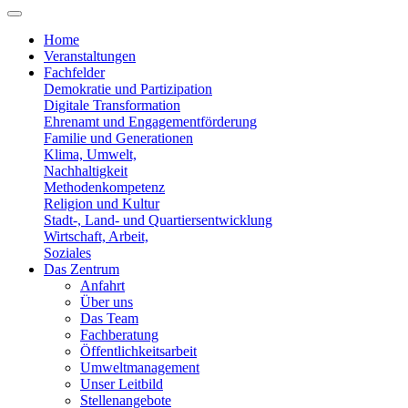
Home
Veranstaltungen
Fachfelder
Demokratie und Partizipation
Digitale Transformation
Ehrenamt und Engagementförderung
Familie und Generationen
Klima, Umwelt,
Nachhaltigkeit
Methodenkompetenz
Religion und Kultur
Stadt-, Land- und Quartiersentwicklung
Wirtschaft, Arbeit,
Soziales
Das Zentrum
Anfahrt
Über uns
Das Team
Fachberatung
Öffentlichkeitsarbeit
Umweltmanagement
Unser Leitbild
Stellenangebote