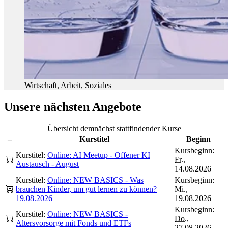
Wirtschaft, Arbeit, Soziales
Unsere nächsten Angebote
Übersicht demnächst stattfindender Kurse
–
Kurstitel
Beginn
Kursbeginn:
Kurstitel:
Online: AI Meetup - Offener KI
Fr.
,
Austausch - August
14.08.2026
Kurstitel:
Online: NEW BASICS - Was
Kursbeginn:
brauchen Kinder, um gut lernen zu können?
Mi.
,
19.08.2026
19.08.2026
Kursbeginn:
Kurstitel:
Online: NEW BASICS -
Do.
,
Altersvorsorge mit Fonds und ETFs
27.08.2026